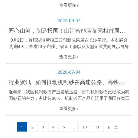
量，优化存量，清洁利用”的要求，压减砂石土等小型矿山数，
查看更多+
提高集约化、规模化开采...
2022-09-07
匠心山河，制造报国！山河智能装备亮相首届湖湘劳模工匠创新成果展
9月2日，首届湖湘劳模工匠创新成果展在长沙举行。本次展会
为期4天，全省14个市州、省直工会以及大型企业共同展示自身
劳模工匠创新成果，山河智能作为优秀企业代表，受邀参展。
查看更多+
山河智能一直致力于对知识型、技...
2020-07-04
行业资讯 | 如何推动机制砂在高速公路、高铁等领域的使用，保障机制砂石产品质量？
近年来，我国机制砂石产业发展迅速，目前机制砂石已经成为我
国砂石的主力，占比超80%。机制砂石产品广泛用于我国各类工
程建设中，但是由于我国高速公路、高铁等工程设计依据多是河
查看更多+
砂产品，且项目地点偏僻，砂石供...
1
2
3
4
5
...
10
11
下一页